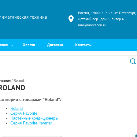
Россия, 196006, г. Санкт-Петербург,
лиматическая техника
Детский пер., дом 5, литер А
mail@nevacon.ru
овка
Оплата
Доставка
Контакты
лавная
 / Roland
ROLAND
Категории с товарами "Roland":
Roland
Серия Favorite
Настенные кондиционеры
Серия Favorite Inverter