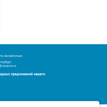
та, воскресенье)
етербург,
l@nevacon.ru
годных предложений нашего